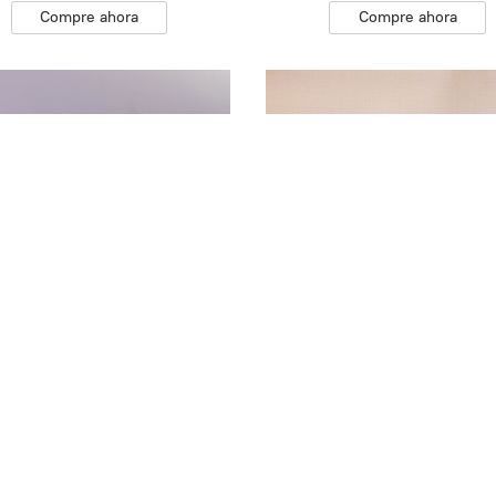
Compre ahora
Compre ahora
Termo Para Café
Tequilero
$380.00
$150.00
Compre ahora
Compre ahora